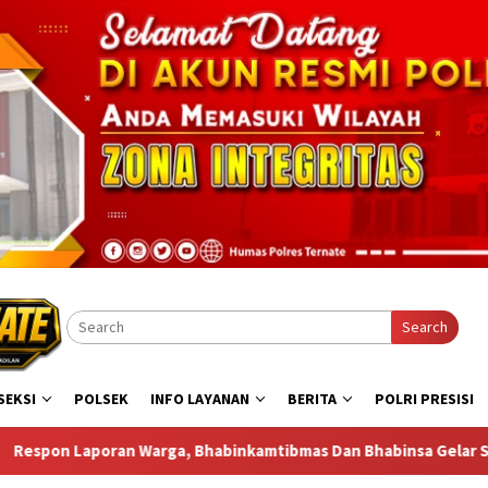
Search
SEKSI
POLSEK
INFO LAYANAN
BERITA
POLRI PRESISI
binkamtibmas Dan Bhabinsa Gelar Sambang di Bastiong Talanga