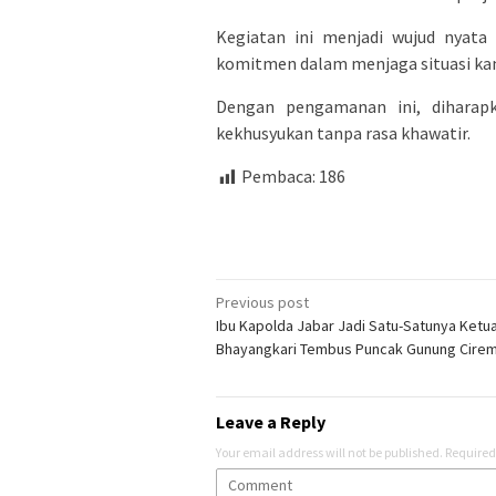
Kegiatan ini menjadi wujud nyata
komitmen dalam menjaga situasi ka
Dengan pengamanan ini, diharap
kekhusyukan tanpa rasa khawatir.
Pembaca:
186
Post
Previous post
Ibu Kapolda Jabar Jadi Satu-Satunya Ketu
navigation
Bhayangkari Tembus Puncak Gunung Cirem
Leave a Reply
Your email address will not be published.
Required