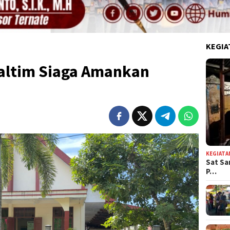
KEGIA
altim Siaga Amankan
KEGIATA
Sat Sa
P…