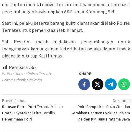
unit laptop merek Lenovo dan satu unit handphone Infinix hasil
pengembangan kasus. ungkap AKP Umar Kombong, S.H.
Saat ini, pelaku beserta barang bukti diamankan di Mako Polres
Ternate untuk pemeriksaan lebih lanjut.
Sat Reskrim masih melakukan pengembangan untuk
mengungkap kemungkinan keterlibatan pelaku dalam tindak
pidana lain. tutup Kasi Humas.
Pembaca:
562
Writer: Humas Polres Ternate
SHARE
Editor: Echonk Hariman
Post
Previous post
Next post
Ratusan Putra-Putri Terbaik Maluku
Polri Sampaikan Duka Cita dan
navigation
Utara Dinyatakan Lulus Terpilih
Kerahkan Bantuan Evakuasi dalam
Penerimaan Polri
Insiden KM Tunu Pratama Jaya