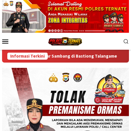
Skip
to
content
Mobile
Menu
sa Gelar Sambang di Bastiong Talangame
Informasi Terkini
Kapolda Malut 