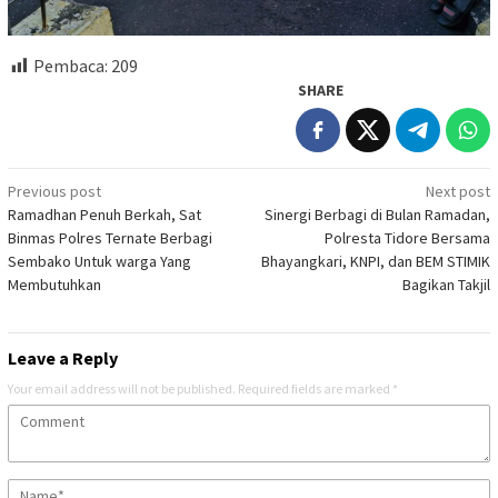
Pembaca:
209
SHARE
Post
Previous post
Next post
Ramadhan Penuh Berkah, Sat
Sinergi Berbagi di Bulan Ramadan,
navigation
Binmas Polres Ternate Berbagi
Polresta Tidore Bersama
Sembako Untuk warga Yang
Bhayangkari, KNPI, dan BEM STIMIK
Membutuhkan
Bagikan Takjil
Leave a Reply
Your email address will not be published.
Required fields are marked
*