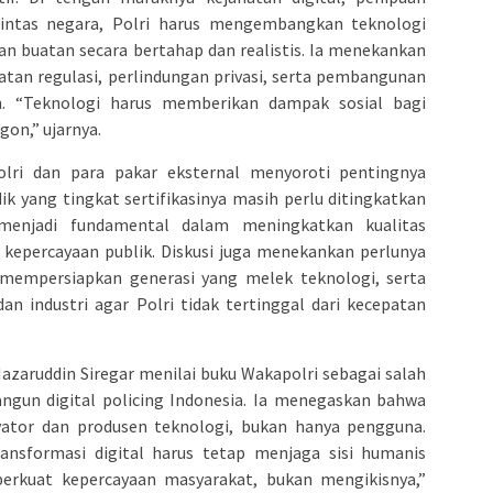
 lintas negara, Polri harus mengembangkan teknologi
san buatan secara bertahap dan realistis. Ia menekankan
atan regulasi, perlindungan privasi, serta pembangunan
n. “Teknologi harus memberikan dampak sosial bagi
gon,” ujarnya.
lri dan para pakar eksternal menyoroti pentingnya
k yang tingkat sertifikasinya masih perlu ditingkatkan
i menjadi fundamental dalam meningkatkan kualitas
percayaan publik. Diskusi juga menekankan perlunya
 mempersiapkan generasi yang melek teknologi, serta
n industri agar Polri tidak tertinggal dari kecepatan
 Nazaruddin Siregar menilai buku Wakapolri sebagai salah
gun digital policing Indonesia. Ia menegaskan bahwa
ovator dan produsen teknologi, bukan hanya pengguna.
sformasi digital harus tetap menjaga sisi humanis
perkuat kepercayaan masyarakat, bukan mengikisnya,”