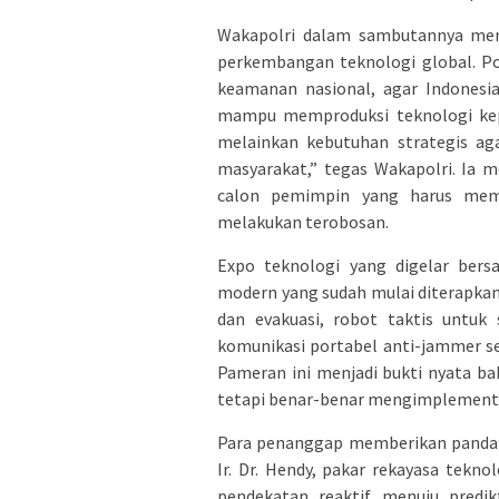
Wakapolri dalam sambutannya men
perkembangan teknologi global. Po
keamanan nasional, agar Indonesia
mampu memproduksi teknologi kepol
melainkan kebutuhan strategis aga
masyarakat,” tegas Wakapolri. Ia
calon pemimpin yang harus memil
melakukan terobosan.
Expo teknologi yang digelar bers
modern yang sudah mulai diterapkan 
dan evakuasi, robot taktis untuk 
komunikasi portabel anti-jammer se
Pameran ini menjadi bukti nyata ba
tetapi benar-benar mengimplementa
Para penanggap memberikan pandan
Ir. Dr. Hendy, pakar rekayasa tekn
pendekatan reaktif menuju predik