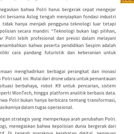
egaskan bahwa Polri harus bergerak cepat mengejar
lri bersama Aslog tengah menyiapkan fondasi industri
 tidak hanya menjadi pengguna teknologi luar tetapi
isian secara mandiri. “Teknologi bukan lagi pilihan,
r Polri lebih profesional dan presisi dalam melayani
 menambahkan bahwa peserta pendidikan Sespim adalah
iki cara pandang futuristik dan keberanian untuk
amaan menghadirkan berbagai perangkat dan inovasi
Polri saat ini. Mulai dari drone udara untuk pemantauan
situasi berbahaya, robot K9 untuk pencarian, sistem
perti WonTech, hingga platform analitik berbasis data.
hwa Polri bukan hanya berbicara tentang transformasi,
sikannya dalam tugas operasional.
gan strategis yang memperkaya arah perubahan Polri.
ologi, menegaskan bahwa kepolisian dunia bergerak dari
tif. Di tengah maraknya kejahatan digital, penipuan