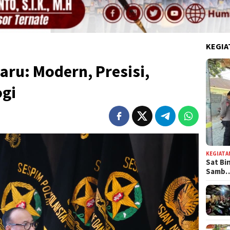
KEGIA
aru: Modern, Presisi,
ogi
KEGIATA
Sat Bi
Samb