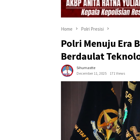
Home
Polri Presisi
Polri Menuju Era B
Berdaulat Teknol
Sihumastte
December 11, 2025
171 Views