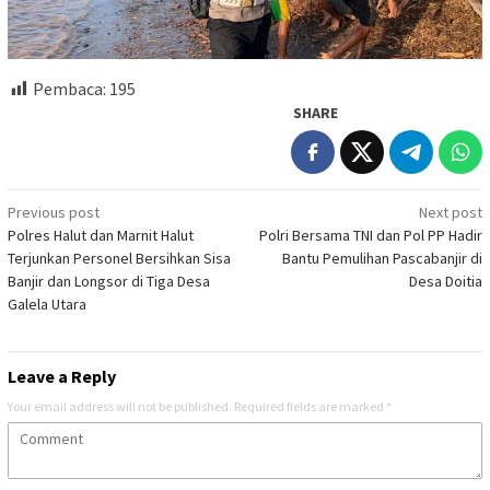
Pembaca:
195
SHARE
Post
Previous post
Next post
Polres Halut dan Marnit Halut
Polri Bersama TNI dan Pol PP Hadir
navigation
Terjunkan Personel Bersihkan Sisa
Bantu Pemulihan Pascabanjir di
Banjir dan Longsor di Tiga Desa
Desa Doitia
Galela Utara
Leave a Reply
Your email address will not be published.
Required fields are marked
*