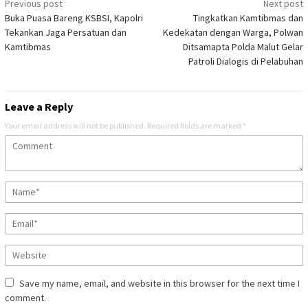
Post
Previous post
Next post
Buka Puasa Bareng KSBSI, Kapolri
Tingkatkan Kamtibmas dan
navigation
Tekankan Jaga Persatuan dan
Kedekatan dengan Warga, Polwan
Kamtibmas
Ditsamapta Polda Malut Gelar
Patroli Dialogis di Pelabuhan
Leave a Reply
Your email address will not be published.
Required fields are marked
*
Save my name, email, and website in this browser for the next time I
comment.