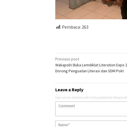
Pembaca:
263
Post
Previous post
Wakapolri Buka Lemdiklat Literation Expo 
navigation
Dorong Penguatan Literasi dan SDM Polri
Leave a Reply
Your email address will not be published.
Required