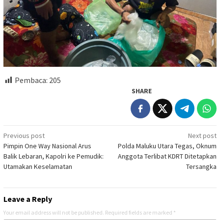
Pembaca:
205
SHARE
Post
Previous post
Next post
Pimpin One Way Nasional Arus
Polda Maluku Utara Tegas, Oknum
navigation
Balik Lebaran, Kapolri ke Pemudik:
Anggota Terlibat KDRT Ditetapkan
Utamakan Keselamatan
Tersangka
Leave a Reply
Your email address will not be published.
Required fields are marked
*