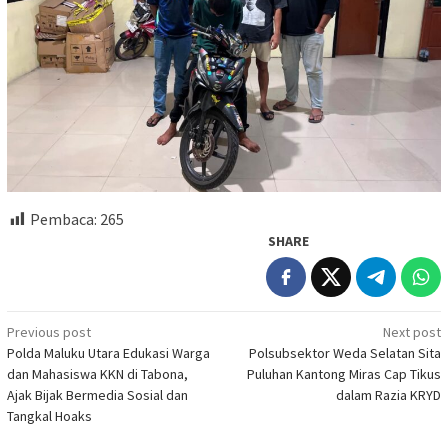
Pembaca:
265
SHARE
Post
Previous post
Next post
Polda Maluku Utara Edukasi Warga
Polsubsektor Weda Selatan Sita
navigation
dan Mahasiswa KKN di Tabona,
Puluhan Kantong Miras Cap Tikus
Ajak Bijak Bermedia Sosial dan
dalam Razia KRYD
Tangkal Hoaks