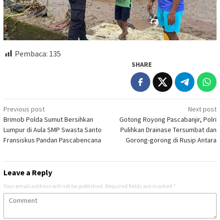
Pembaca:
135
SHARE
Post
Previous post
Next post
Brimob Polda Sumut Bersihkan
Gotong Royong Pascabanjir, Polri
navigation
Lumpur di Aula SMP Swasta Santo
Pulihkan Drainase Tersumbat dan
Fransiskus Pandan Pascabencana
Gorong-gorong di Rusip Antara
Leave a Reply
Your email address will not be published.
Required fields are marked
*