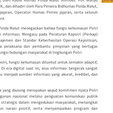
ng oleh Kabid Humas Polda Malut Kombes. Pol. Wahyu
.I.K., dan dihadiri oleh Para Perwira Bidhumas Polda Malut,
ajaran, Operator Humas Polres jajaran, serta seluruh
ra.
olda Malut menegaskan bahwa fungsi kehumasan Polri
i informasi. Mengacu pada Peraturan Kapolri (Perkap)
emen dan Standar Keberhasilan Operasi Kepolisian,
a pelaksana dan pembantu pimpinan yang bertugas
gsi hubungan masyarakat di lingkungan Polri.
lri, fungsi kehumasan dituntut untuk semakin adaptif,
 Di era digital saat ini, arus informasi bergerak sangat
 menjadi sumber informasi yang akurat, kredibel, dan
 yang diusung merupakan wujud komitmen nyata Polri
nan nasional melalui penguatan komunikasi publik
n strategis dalam mengedukasi masyarakat, menangkal
n narasi positif, serta menyampaikan program dan