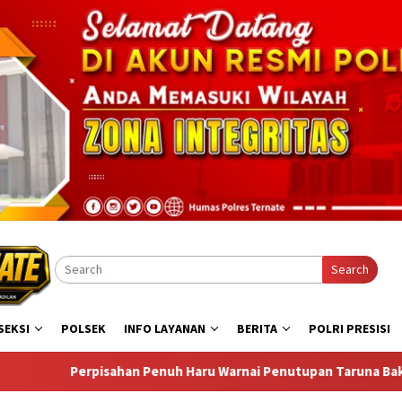
Search
SEKSI
POLSEK
INFO LAYANAN
BERITA
POLRI PRESISI
u Warnai Penutupan Taruna Bakti Akpol di Tidore Kepulauan