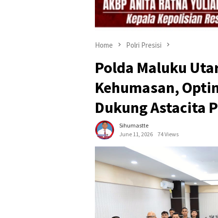
Home
Polri Presisi
Polda Maluku Utar
Kehumasan, Optim
Dukung Astacita 
Sihumastte
June 11, 2026
74 Views