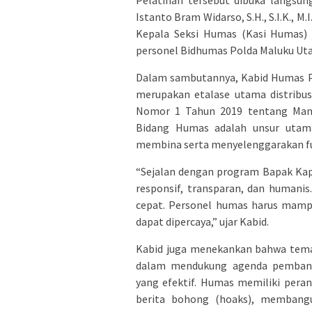
Pelatihan tersebut dibuka langsu
Istanto Bram Widarso, S.H., S.I.K., M
Kepala Seksi Humas (Kasi Humas) j
personel Bidhumas Polda Maluku Uta
Dalam sambutannya, Kabid Humas P
merupakan etalase utama distribus
Nomor 1 Tahun 2019 tentang Manaj
Bidang Humas adalah unsur utam
membina serta menyelenggarakan fun
“Sejalan dengan program Bapak Kapo
responsif, transparan, dan humanis.
cepat. Personel humas harus mampu
dapat dipercaya,” ujar Kabid.
Kabid juga menekankan bahwa tema
dalam mendukung agenda pembangu
yang efektif. Humas memiliki pera
berita bohong (hoaks), membangu