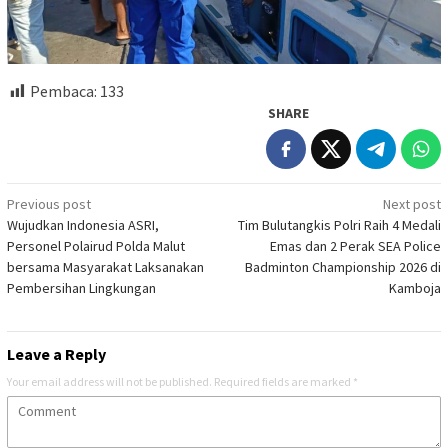
Pembaca:
133
SHARE
Post
Previous post
Next post
Wujudkan Indonesia ASRI,
Tim Bulutangkis Polri Raih 4 Medali
navigation
Personel Polairud Polda Malut
Emas dan 2 Perak SEA Police
bersama Masyarakat Laksanakan
Badminton Championship 2026 di
Pembersihan Lingkungan
Kamboja
Leave a Reply
Your email address will not be published.
Required fields are marked
*