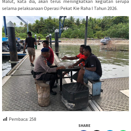
Malut, kata dia, akan terus meningkatkan kegiatan serupa
selama pelaksanaan Operasi Pekat Kie Raha I Tahun 2026.
Pembaca:
258
SHARE