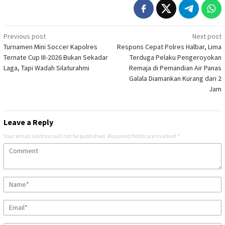
Post
Previous post
Next post
Turnamen Mini Soccer Kapolres
Respons Cepat Polres Halbar, Lima
navigation
Ternate Cup III-2026 Bukan Sekadar
Terduga Pelaku Pengeroyokan
Laga, Tapi Wadah Silaturahmi
Remaja di Pemandian Air Panas
Galala Diamankan Kurang dari 2
Jam
Leave a Reply
Your email address will not be published.
Required fields are marked
*