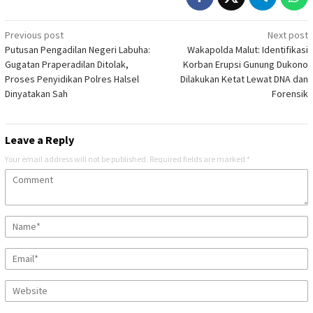
Post
Previous post
Next post
Putusan Pengadilan Negeri Labuha:
Wakapolda Malut: Identifikasi
navigation
Gugatan Praperadilan Ditolak,
Korban Erupsi Gunung Dukono
Proses Penyidikan Polres Halsel
Dilakukan Ketat Lewat DNA dan
Dinyatakan Sah
Forensik
Leave a Reply
Your email address will not be published.
Required fields are marked
*