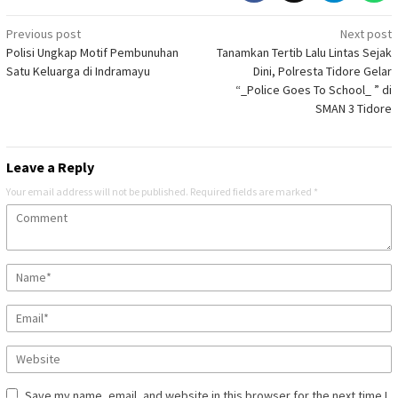
Post
Previous post
Next post
Polisi Ungkap Motif Pembunuhan
Tanamkan Tertib Lalu Lintas Sejak
navigation
Satu Keluarga di Indramayu
Dini, Polresta Tidore Gelar
“_Police Goes To School_ ” di
SMAN 3 Tidore
Leave a Reply
Your email address will not be published.
Required fields are marked
*
Save my name, email, and website in this browser for the next time I