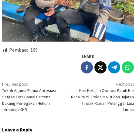
Pembaca:
169
SHARE
Post
Previous post
Next post
Tokoh Agama Papua Apresiasi
Hari Ketujuh Operasi Patuh Kie
navigation
Satgas Ops Damai Cartenz,
Raha 2025, Polda Malut dan Jajaran
Dukung Penegakan Hukum
Tindak Ribuan Pelanggar Lalu
terhadap KKB
Lintas
Leave a Reply