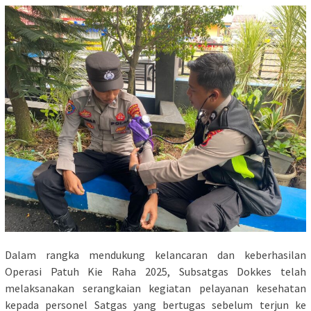
Dalam rangka mendukung kelancaran dan keberhasilan
Operasi Patuh Kie Raha 2025, Subsatgas Dokkes telah
melaksanakan serangkaian kegiatan pelayanan kesehatan
kepada personel Satgas yang bertugas sebelum terjun ke