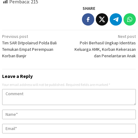
Pembaca:
215
SHARE
Post
Previous post
Next post
Tim SAR Ditpolairud Polda Bali
Polri Berhasil Ungkap Identitas
navigation
Temukan Empat Perempuan
Keluarga AMK, Korban Kekerasan
Korban Banjir
dan Penelantaran Anak
Leave a Reply
Your email address will not be published.
Required fields are marked
*