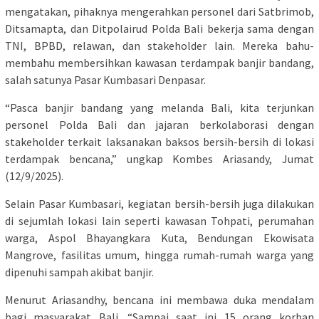
mengatakan, pihaknya mengerahkan personel dari Satbrimob,
Ditsamapta, dan Ditpolairud Polda Bali bekerja sama dengan
TNI, BPBD, relawan, dan stakeholder lain. Mereka bahu-
membahu membersihkan kawasan terdampak banjir bandang,
salah satunya Pasar Kumbasari Denpasar.
“Pasca banjir bandang yang melanda Bali, kita terjunkan
personel Polda Bali dan jajaran berkolaborasi dengan
stakeholder terkait laksanakan baksos bersih-bersih di lokasi
terdampak bencana,” ungkap Kombes Ariasandy, Jumat
(12/9/2025).
Selain Pasar Kumbasari, kegiatan bersih-bersih juga dilakukan
di sejumlah lokasi lain seperti kawasan Tohpati, perumahan
warga, Aspol Bhayangkara Kuta, Bendungan Ekowisata
Mangrove, fasilitas umum, hingga rumah-rumah warga yang
dipenuhi sampah akibat banjir.
Menurut Ariasandhy, bencana ini membawa duka mendalam
bagi masyarakat Bali. “Sampai saat ini 15 orang korban