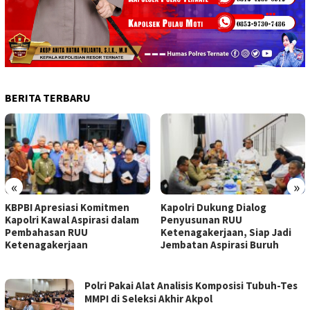
BERITA TERBARU
«
»
KBPBI Apresiasi Komitmen
Kapolri Dukung Dialog
Kapolri Kawal Aspirasi dalam
Penyusunan RUU
Pembahasan RUU
Ketenagakerjaan, Siap Jadi
Ketenagakerjaan
Jembatan Aspirasi Buruh
WEBSITE
Polri Pakai Alat Analisis Komposisi Tubuh-Tes
RESMI
MMPI di Seleksi Akhir Akpol
POLRES