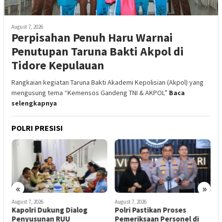
August 7, 2026
Perpisahan Penuh Haru Warnai
Penutupan Taruna Bakti Akpol di
Tidore Kepulauan
Rangkaian kegiatan Taruna Bakti Akademi Kepolisian (Akpol) yang
mengusung tema “Kemensos Gandeng TNI & AKPOL”
Baca
selengkapnya
POLRI PRESISI
«
»
August 7, 2026
August 7, 2026
A
Kapolri Dukung Dialog
Polri Pastikan Proses
S
Penyusunan RUU
Pemeriksaan Personel di