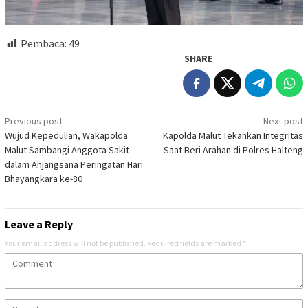
Pembaca:
49
SHARE
Post
Previous post
Next post
Wujud Kepedulian, Wakapolda
Kapolda Malut Tekankan Integritas
navigation
Malut Sambangi Anggota Sakit
Saat Beri Arahan di Polres Halteng
dalam Anjangsana Peringatan Hari
Bhayangkara ke-80
Leave a Reply
Your email address will not be published.
Required fields are marked
*