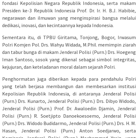
fondasi Kepolisian Negara Republik Indonesia, serta makam
Presiden ke-3 Republik Indonesia Prof. Dr. Ir. H. B.J. Habibie,
negarawan dan ilmuwan yang menginspirasi bangsa melalui
dedikasi, inovasi, dan kecintaannya kepada Indonesia.
Sementara itu, di TPBU Giritama, Tonjong, Bogor, Irwasum
Polri Komjen Pol. Drs. Wahyu Widada, M.Phil. memimpin ziarah
dan tabur bunga di makam Jenderal Polisi (Purn.) Drs. Hoegeng
Iman Santoso, sosok yang dikenal sebagai simbol integritas,
kejujuran, dan keteladanan moral dalam sejarah Polri.
Penghormatan juga diberikan kepada para pendahulu Polri
yang telah berjasa membangun dan membesarkan institusi
Kepolisian Republik Indonesia, di antaranya Jenderal Polisi
(Purn.) Drs. Kunarto, Jenderal Polisi (Purn.) Drs. Dibyo Widodo,
Jenderal Polisi (Purn.) Prof. Dr. Awaloedin Djamin, Jenderal
Polisi (Purn.) R. Soetjipto Danoekoesoemo, Jenderal Polisi
(Purn.) Drs. Widodo Budidarmo, Jenderal Polisi (Purn.) Drs. H. M.
Hasan, Jenderal Polisi (Purn.) Anton Soedjarwo, serta
Komisaris Jenderal Polisi (Purn.) Mochammad Yasin, yang