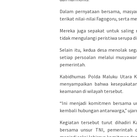
Dalam pernyataan bersama, masya
terikat nilai-nilai Fagogoru, serta me
Mereka juga sepakat untuk saling 
tidak mengulangi peristiwa serupa 
Selain itu, kedua desa menolak se
setiap persoalan melalui musyawa
pemerintah.
Kabidhumas Polda Maluku Utara Kom
menyampaikan bahwa kesepakatan i
keamanan di wilayah tersebut.
“Ini menjadi komitmen bersama un
kembali hubungan antarwarga,” ujar
Kegiatan tersebut turut dihadiri K
bersama unsur TNI, pemerintah 
menjadi saksi lahirnya komitmen da