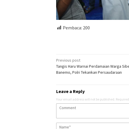
Pembaca:
200
Post
Previous post
Tangis Haru Warnai Perdamaian Warga Si
navigation
Banemo, Polri Tekankan Persaudaraan
Leave a Reply
Your email address will not be published.
Required