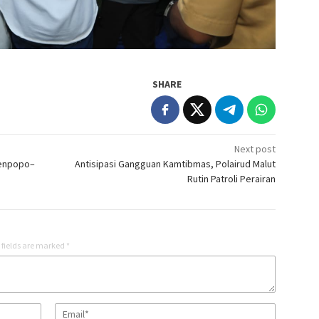
SHARE
Next post
benpopo–
Antisipasi Gangguan Kamtibmas, Polairud Malut
Rutin Patroli Perairan
 fields are marked
*