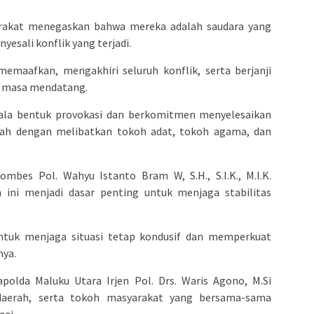
rakat menegaskan bahwa mereka adalah saudara yang
nyesali konflik yang terjadi.
memaafkan, mengakhiri seluruh konflik, serta berjanji
di masa mendatang.
gala bentuk provokasi dan berkomitmen menyelesaikan
rah dengan melibatkan tokoh adat, tokoh agama, dan
bes Pol. Wahyu Istanto Bram W, S.H., S.I.K., M.I.K.
ni menjadi dasar penting untuk menjaga stabilitas
tuk menjaga situasi tetap kondusif dan memperkuat
nya.
apolda Maluku Utara Irjen Pol. Drs. Waris Agono, M.Si
daerah, serta tokoh masyarakat yang bersama-sama
mai.