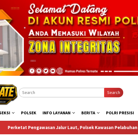
Search
SEKSI
POLSEK
INFO LAYANAN
BERITA
POLRI PRESISI
aut, Polsek Kawasan Pelabuhan Ahmad Yani Temukan Miras di At