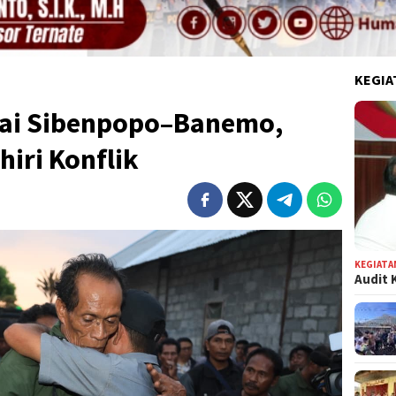
KEGIA
ai Sibenpopo–Banemo,
iri Konflik
KEGIATA
Audit 