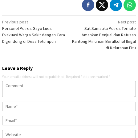
Post
Previous post
Next post
Personel Polres Gayo Lues
Sat Samapta Polres Ternate
navigation
Evakuasi Warga Sakit dengan Cara
Amankan Penjual dan Ratusan
Digendong di Desa Tetumpun
Kantong Minuman Beralkohol Ilegal
di Kelurahan Fitu
Leave a Reply
Your email address will not be published.
Required fields are marked
*