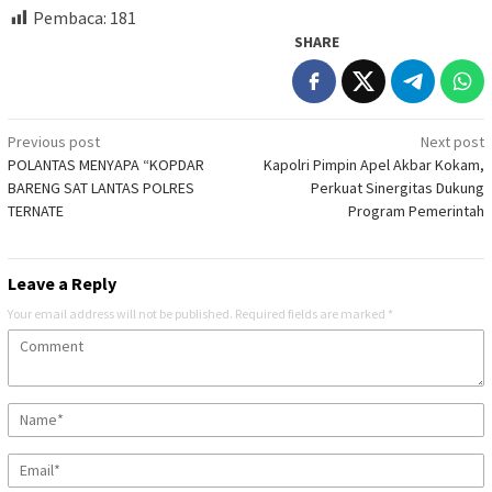
Pembaca:
181
SHARE
Post
Previous post
Next post
POLANTAS MENYAPA “KOPDAR
Kapolri Pimpin Apel Akbar Kokam,
navigation
BARENG SAT LANTAS POLRES
Perkuat Sinergitas Dukung
TERNATE
Program Pemerintah
Leave a Reply
Your email address will not be published.
Required fields are marked
*