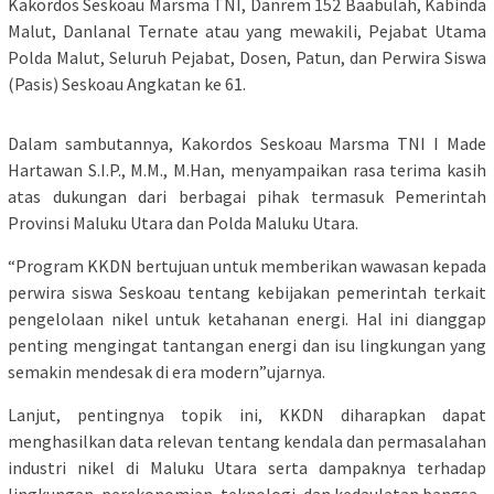
Kakordos Seskoau Marsma TNI, Danrem 152 Baabulah, Kabinda
Malut, Danlanal Ternate atau yang mewakili, Pejabat Utama
Polda Malut, Seluruh Pejabat, Dosen, Patun, dan Perwira Siswa
(Pasis) Seskoau Angkatan ke 61.
Dalam sambutannya, Kakordos Seskoau Marsma TNI I Made
Hartawan S.I.P., M.M., M.Han, menyampaikan rasa terima kasih
atas dukungan dari berbagai pihak termasuk Pemerintah
Provinsi Maluku Utara dan Polda Maluku Utara.
“Program KKDN bertujuan untuk memberikan wawasan kepada
perwira siswa Seskoau tentang kebijakan pemerintah terkait
pengelolaan nikel untuk ketahanan energi. Hal ini dianggap
penting mengingat tantangan energi dan isu lingkungan yang
semakin mendesak di era modern”ujarnya.
Lanjut, pentingnya topik ini, KKDN diharapkan dapat
menghasilkan data relevan tentang kendala dan permasalahan
industri nikel di Maluku Utara serta dampaknya terhadap
lingkungan, perekonomian, teknologi, dan kedaulatan bangsa.