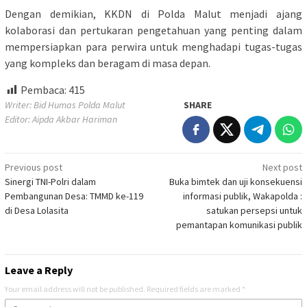
Dengan demikian, KKDN di Polda Malut menjadi ajang
kolaborasi dan pertukaran pengetahuan yang penting dalam
mempersiapkan para perwira untuk menghadapi tugas-tugas
yang kompleks dan beragam di masa depan.
Pembaca:
415
Writer: Bid Humas Polda Malut
SHARE
Editor: Aipda Akbar Hariman
Post
Previous post
Next post
Sinergi TNI-Polri dalam
Buka bimtek dan uji konsekuensi
navigation
Pembangunan Desa: TMMD ke-119
informasi publik, Wakapolda :
di Desa Lolasita
satukan persepsi untuk
pemantapan komunikasi publik
Leave a Reply
Your email address will not be published.
Required fields are marked
*