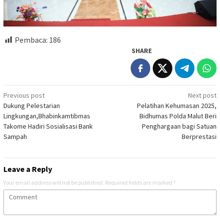
Pembaca:
186
SHARE
Post
Previous post
Next post
Dukung Pelestarian
Pelatihan Kehumasan 2025,
navigation
Lingkungan,Bhabinkamtibmas
Bidhumas Polda Malut Beri
Takome Hadiri Sosialisasi Bank
Penghargaan bagi Satuan
Sampah
Berprestasi
Leave a Reply
Your email address will not be published.
Required fields are marked
*