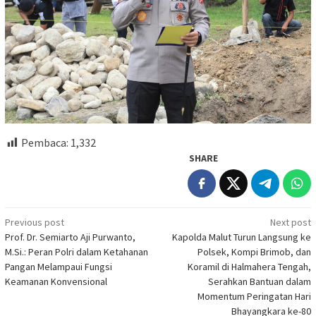
Pembaca:
1,332
SHARE
Post
Previous post
Next post
Prof. Dr. Semiarto Aji Purwanto,
Kapolda Malut Turun Langsung ke
navigation
M.Si.: Peran Polri dalam Ketahanan
Polsek, Kompi Brimob, dan
Pangan Melampaui Fungsi
Koramil di Halmahera Tengah,
Keamanan Konvensional
Serahkan Bantuan dalam
Momentum Peringatan Hari
Bhayangkara ke-80