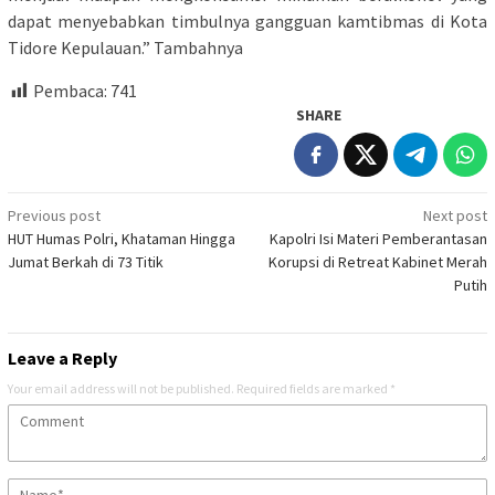
dapat menyebabkan timbulnya gangguan kamtibmas di Kota
Tidore Kepulauan.” Tambahnya
Pembaca:
741
SHARE
Post
Previous post
Next post
HUT Humas Polri, Khataman Hingga
Kapolri Isi Materi Pemberantasan
navigation
Jumat Berkah di 73 Titik
Korupsi di Retreat Kabinet Merah
Putih
Leave a Reply
Your email address will not be published.
Required fields are marked
*