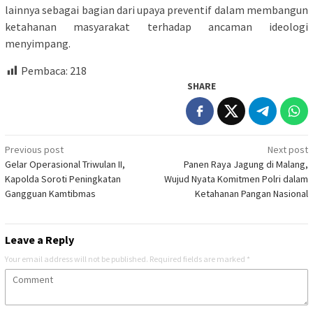
lainnya sebagai bagian dari upaya preventif dalam membangun
ketahanan masyarakat terhadap ancaman ideologi
menyimpang.
Pembaca:
218
SHARE
Post
Previous post
Next post
Gelar Operasional Triwulan II,
Panen Raya Jagung di Malang,
navigation
Kapolda Soroti Peningkatan
Wujud Nyata Komitmen Polri dalam
Gangguan Kamtibmas
Ketahanan Pangan Nasional
Leave a Reply
Your email address will not be published.
Required fields are marked
*