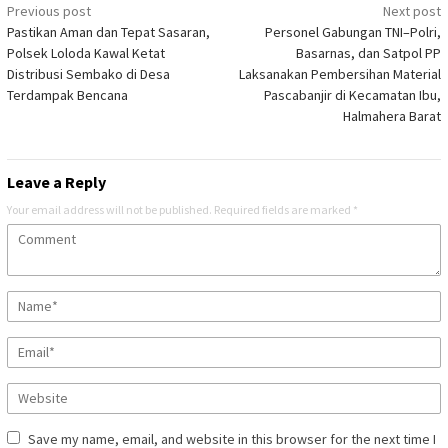
Post
Previous post
Next post
Pastikan Aman dan Tepat Sasaran,
Personel Gabungan TNI–Polri,
navigation
Polsek Loloda Kawal Ketat
Basarnas, dan Satpol PP
Distribusi Sembako di Desa
Laksanakan Pembersihan Material
Terdampak Bencana
Pascabanjir di Kecamatan Ibu,
Halmahera Barat
Leave a Reply
Your email address will not be published.
Required fields are marked
*
Save my name, email, and website in this browser for the next time I