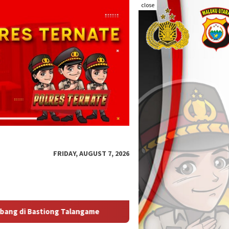
close
FRIDAY, AUGUST 7, 2026
lda Malut Tegaskan Audit Itwasum Polri Jadi Momentum Perkuat A