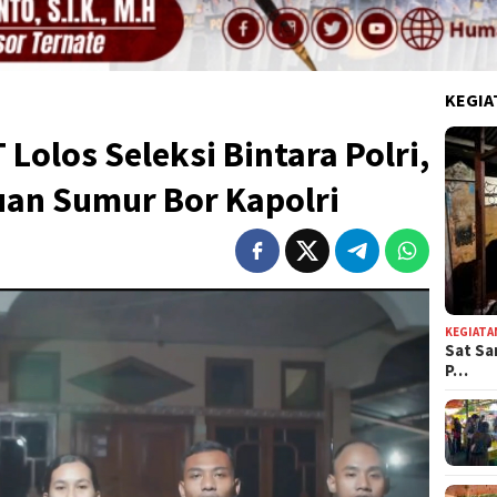
KEGIA
Lolos Seleksi Bintara Polri,
uan Sumur Bor Kapolri
KEGIATA
Sat Sa
P…