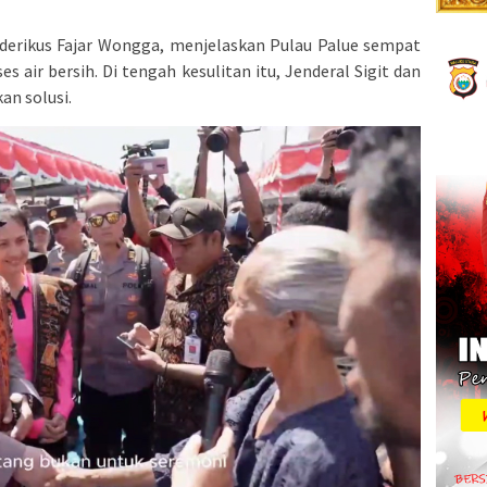
rederikus Fajar Wongga, menjelaskan Pulau Palue sempat
s air bersih. Di tengah kesulitan itu, Jenderal Sigit dan
an solusi.