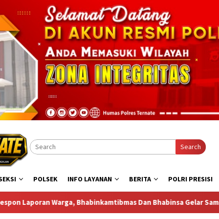
Search
SEKSI
POLSEK
INFO LAYANAN
BERITA
POLRI PRESISI
an Bhabinsa Gelar Sambang di Bastiong Talangame
Kapo