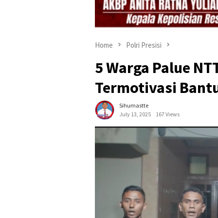
Home
Polri Presisi
5 Warga Palue NTT 
Termotivasi Bant
Sihumastte
July 13, 2025
167 Views