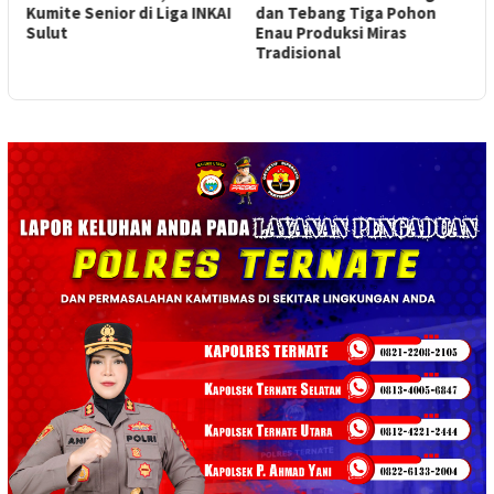
n
Kumite Senior di Liga INKAI
dan Tebang Tiga Pohon
D
Sulut
Enau Produksi Miras
M
Tradisional