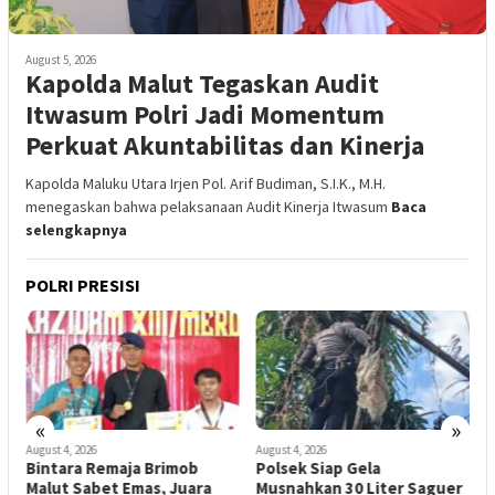
August 5, 2026
Kapolda Malut Tegaskan Audit
Itwasum Polri Jadi Momentum
Perkuat Akuntabilitas dan Kinerja
Kapolda Maluku Utara Irjen Pol. Arif Budiman, S.I.K., M.H.
menegaskan bahwa pelaksanaan Audit Kinerja Itwasum
Baca
selengkapnya
POLRI PRESISI
«
»
August 4, 2026
August 4, 2026
A
Bintara Remaja Brimob
Polsek Siap Gela
E
Malut Sabet Emas, Juara
Musnahkan 30 Liter Saguer
A