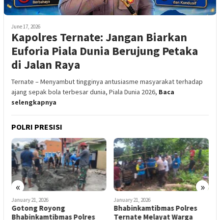
June 17, 2026
Kapolres Ternate: Jangan Biarkan
Euforia Piala Dunia Berujung Petaka
di Jalan Raya
Ternate – Menyambut tingginya antusiasme masyarakat terhadap
ajang sepak bola terbesar dunia, Piala Dunia 2026,
Baca
selengkapnya
POLRI PRESISI
«
»
January 21, 2026
January 21, 2026
J
Gotong Royong
Bhabinkamtibmas Polres
P
Bhabinkamtibmas Polres
Ternate Melayat Warga
A