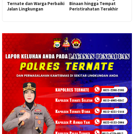
Ternate dan Warga Perbaiki
Binaan hingga Tempat
Jalan Lingkungan
Peristirahatan Terakhir
P
K